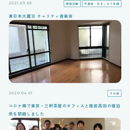
2021.03.05
啓発活動
不登校・引きこもり支援
東日本大震災 チャリティ音楽会
2020.04.01
その他
コロナ禍で東京・三軒茶屋のオフィスと陸前高田の宿泊
所を閉鎖しました